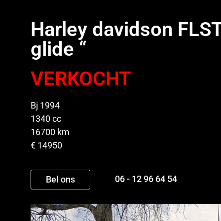
Harley davidson FLSTN
glide “
VERKOCHT
Bj 1994
1340 cc
16700 km
€ 14950
06 - 12 96 64 54
Bel ons