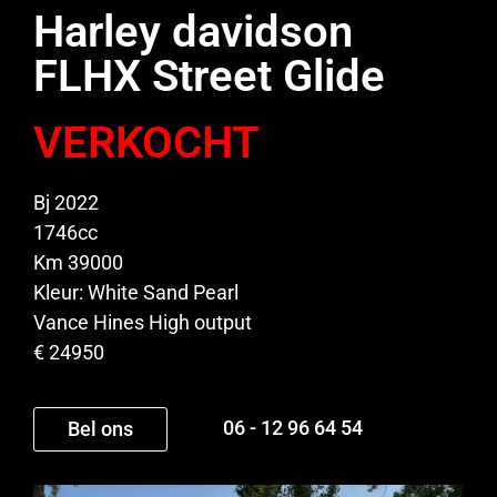
Harley davidson
FLHX Street Glide
VERKOCHT
Bj 2022
1746cc
Km 39000
Kleur: White Sand Pearl
Vance Hines High output
€ 24950
06 - 12 96 64 54
Bel ons