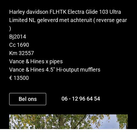
Harley davidson FLHTK Electra Glide 103 Ultra
Limited NL geleverd met achteruit ( reverse gear
)
Bj2014
Cc 1690
Km 32557
Vance & Hines x pipes
Vance & Hines 4.5″ Hi-output mufflers
€ 13500
06 - 12 96 64 54
Bel ons